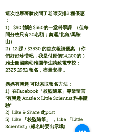
這次也厚著臉皮問了老師安排2 種優惠 
：
1） $50 體驗 $350的一堂科學課  （但每
間分校只有30名額；奧運/北角/馬鞍
山）
2）12 課 / $3330 的首次報讀優惠 （
你
們好好珍惜吧，我是付原價$4,200的 ）
雅士圖國際幼稚園學生請致電學校：
2323 2982 報名，盡量安排 。
媽媽有興趣 可以索取報名方法：
1）
在Facebook
「校監隨筆」專業
留言 
“有興趣 Aristle x Little Scientist 科學體
驗"
2)  Like & Share 
此post
3)  Like 「校監隨筆」 ，Like 「Little 
Scientist」(報名時要出示哦)