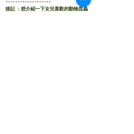
-------------------
後記 ：想介紹一下女兒喜歡的動物昆蟲
朋友
我是哈利王子 （鍬形甲蟲)