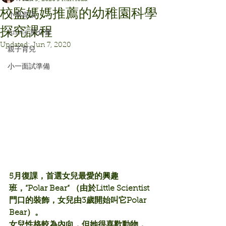
校監媽媽推薦的幼稚園科學
小學資訊
探究課程
Aristle 簡介會
Updated:
Jun 7, 2020
親子育兒
小一面試準備
5月復課，首選女兒最愛的興趣
班，“Polar Bear“ （由於Little Scientist 
門口的裝飾，女兒由3歲開始叫它Polar 
Bear）。
女兒性格較為內向，但她很喜歡動物，