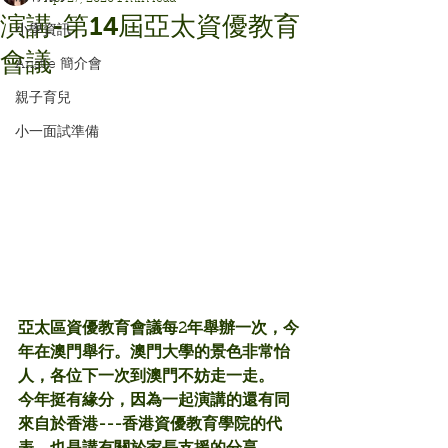
演講-第14屆亞太資優教育
小學資訊
會議
Aristle 簡介會
親子育兒
小一面試準備
亞太區資優教育會議每2年舉辦一次，今
年在澳門舉行。澳門大學的景色非常怡
人，各位下一次到澳門不妨走一走。
今年挺有緣分，因為一起演講的還有同
來自於香港---香港資優教育學院的代