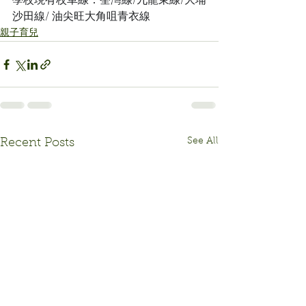
學校現有校車線：荃灣線/九龍東線/大埔
沙田線/ 油尖旺大角咀青衣線
親子育兒
See All
Recent Posts