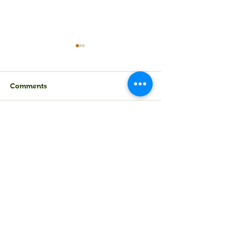
Comments
叩門記：取得成功不一定
開心歡樂就是最
Commenting on this post isn't
是最有能力的人，但一定
力
available anymore. Contact the
是為了理想勇往直前的人
site owner for more info.
Back to Top