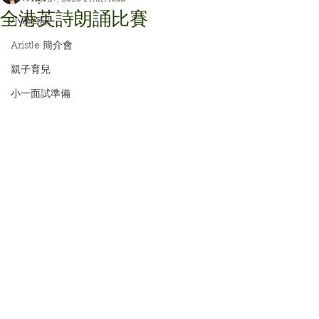
全港英詩朗誦比賽
小學資訊
Aristle 簡介會
親子育兒
小一面試準備