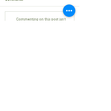
《信報》雅士圖國際幼稚
叩門記：取得成
Commenting on this post isn't
園暨幼兒園- 銜接國際學校
是最有能力的人
available anymore. Contact the
及一線直資私校
是為了理想勇往
site owner for more info.
Back to Top
G/F., Emerald Twenty Eight, 22 & 26 Tai Po Road,
Kowloon, Hong Kong
(near intersection of Nathan Road and Boundary
Street)
Telephone:
2323 2982
Admissions Email:
admissions@aik.edu.hk