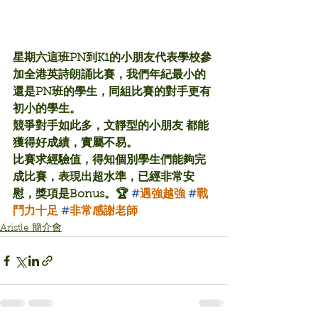
星期六這班PN到K1的小朋友代表學校參
加全港英詩朗誦比賽，我們年紀最小的
還是PN班的學生，同組比賽的對手更有
初小的學生。
競爭對手如此多，文靜型的小朋友 都能
獲得好成績，實屬不易。
比賽求經驗值，得知個別學生們能夠完
成比賽，表現出超水準，已經非常安
慰，獎項是Bonus。🏆 
#
遇強越強
#
戰
鬥力十足
#
非常感謝老師
Aristle 簡介會