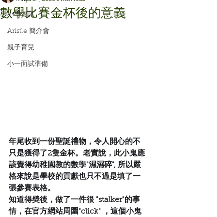
數學比賽金杯後的意義
小學資訊
Aristle 簡介會
親子育兒
小一面試準備
年尾收到一份聖誕禮物，令人開心的不
只是獲得了2隻金杯。老實說，此小鬼應
該覺得幼稚園教的數學"濕濕碎", 所以嚴
格來說是學校的貢獻也只不過是填了一
張參賽表格。
知道得奬後，做了一件很 "stalker"的事
情，在官方網站周圍"click" ，這個小鬼