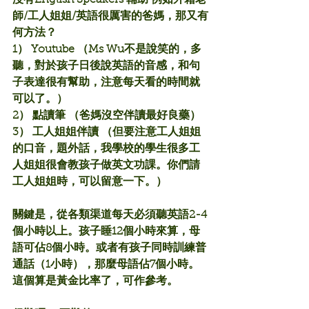
沒有English Speakers 輔助 例如外籍老
師/工人姐姐/英語很厲害的爸媽，那又有
何方法？
1） Youtube （Ms Wu不是說笑的，多
聽，對於孩子日後說英語的音感，和句
子表達很有幫助，注意每天看的時間就
可以了。）
2） 點讀筆 （爸媽沒空伴讀最好良藥）
3） 工人姐姐伴讀 （但要注意工人姐姐
的口音，題外話，我學校的學生很多工
人姐姐很會教孩子做英文功課。你們請
工人姐姐時，可以留意一下。） 
關鍵是，從各類渠道每天必須聽英語2-4
個小時以上。孩子睡12個小時來算，母
語可佔8個小時。或者有孩子同時訓練普
通話（1小時），那麼母語佔7個小時。
這個算是黃金比率了，可作參考。