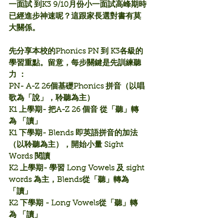
一面試 到K3 9/10月份小一面試高峰期時
已經進步神速呢？這跟家長選對書有莫
大關係。
先分享本校的Phonics PN 到 K3各級的
學習重點。留意，每步關鍵是先訓練聽
力 ：
PN- A-Z 26個基礎Phonics 拼音（以唱
歌為「說」，聆聽為主）
K1 上學期- 把A-Z 26 個音 從「聽」轉
為 「讀」
K1 下學期- Blends 即英語拼音的加法 
（以聆聽為主），開始小量 Sight 
Words 閱讀
K2 上學期- 學習 Long Vowels 及 sight 
words 為主，Blends從「聽」轉為 
「讀」
K2 下學期 - Long Vowels從「聽」轉
為 「讀」