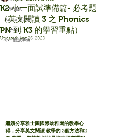
K2 小一面試準備篇- 必考題
小學資訊
（英文閱讀 3 之 Phonics
Aristle 簡介會
PN 到 K3 的學習重點）
親子育兒
Updated:
Apr 26, 2020
小一面試準備
繼續分享雅士圖國際幼稚園的教學心
得，分享英文閱讀 教學的 2個方法和2