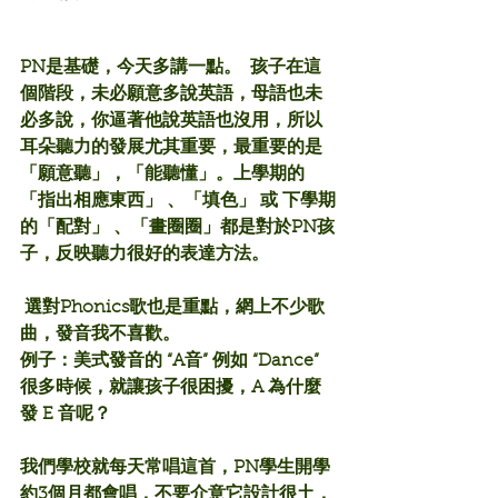
PN是基礎，今天多講一點。  孩子在這
個階段，未必願意多說英語，母語也未
必多說，你逼著他說英語也沒用，所以
耳朵聽力的發展尤其重要，最重要的是
「願意聽」，「能聽懂」。上學期的
「指出相應東西」
 、「填色」
 或 下學期
的「配對」 、
「
畫圈圈」都是對於PN孩
子，反映聽力很好的表達方法。
 選對Phonics歌也是重點，網上不少歌
曲，發音我不喜歡。
例子：美式發音的 “A音” 例如 “Dance” 
很多時候，就讓孩子很困擾，A 為什麼
發 E 音呢？
我們學校就每天常唱這首，PN學生開學
約3個月都會唱，不要介意它設計很土，