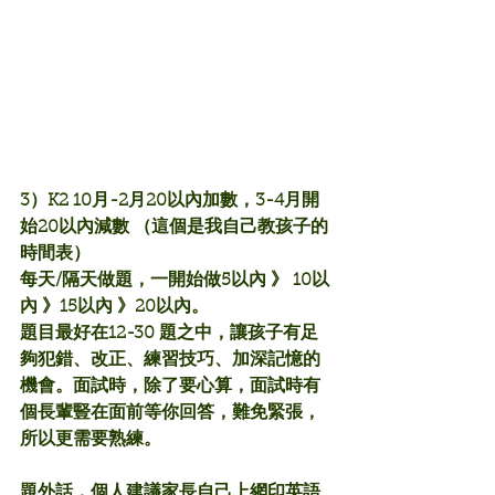
3）K2 10月-2月20以內加數，3-4月開
始20以內減數 （這個是我自己教孩子的
時間表）
每天/隔天做題，一開始做5以內 》 10以
內 》15以內 》20以內。
題目最好在12-30 題之中，讓孩子有足
夠犯錯、改正、練習技巧、加深記憶的
機會。面試時，除了要心算，面試時有
個長輩豎在面前等你回答，難免緊張，
所以更需要熟練。
題外話，個人建議家長自己上網印英語