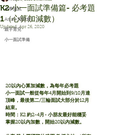
K2 小一面試準備篇- 必考題
小學資訊
1（心算加減數）
Aristle 簡介會
Updated:
Apr 26, 2020
親子育兒
小一面試準備
20以內心算加減數，為每年必考題
小一面試一般從每年4月開始到9/10月達
頂峰，最後第二/三輪面試大部分於12月
結束。
時間：K2 約2-4月- 小朋友最好能穩妥
掌握20以內加數，開始20以內減數。