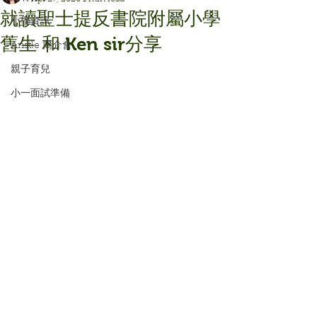
就讀聖士提反書院附屬小學
小學資訊
舊生 和 Ken sir分享
Aristle 簡介會
親子育兒
小一面試準備