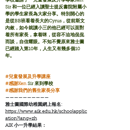
學校邀請了「兒童發展及升學專家Ken 
Sir 和一位已經入讀聖士提反書院附屬小
學的學生家長為大家分享。特別開心的
是從BB班看着長大的Cyrus，從前斯文
內斂，如今就讀小三的他已經可以面對
着所有家長，拿着咪，從容不迫地侃侃
而談，自信耀眼。不知不覺原來雅士圖
已經踏入第10年，人生又有幾多個10
年。
#兒童發展及升學講座
#感謝Ken
 Sir 來到學校
#感謝我們的舊生家長分享
——————————
雅士圖國際幼稚園網上報名:
https://www.aik.edu.hk/schoolapplic
ation?lang=zh
AIK 小一升學結果：